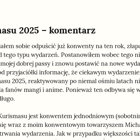
asu 2025 – komentarz
ałem sobie odpuścić już konwenty na ten rok, złapa
d tego typu wydarzeń. Postanowiłem wobec tego ni
mojej dobrej passy i znowu postawić na nowe wydar
d przyjaciółki informację, że ciekawym wydarzeni
asu 2025, reaktywowany po niemal ośmiu latach nie
a fanów mangi i anime. Ponieważ ten odbywa się w 
ługo.
urismasu jest konwentem jednodniowym (sobotnim
się wraz z moim konwentowym towarzyszem Micha
 trwania wydarzenia. Jak w przypadku większości tak