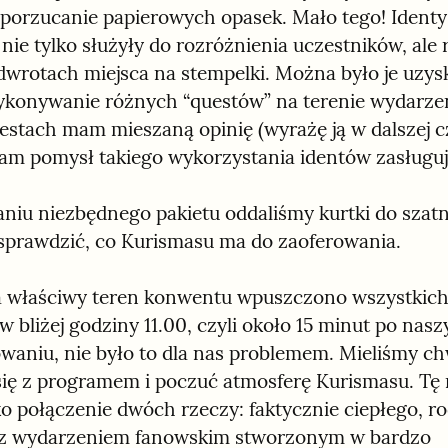
porzucanie papierowych opasek. Mało tego! Identy 
nie tylko służyły do rozróżnienia uczestników, ale 
dwrotach miejsca na stempelki. Można było je uzysk
konywanie różnych “questów” na terenie wydarzenia
stach mam mieszaną opinię (wyrażę ją w dalszej cz
sam pomysł takiego wykorzystania identów zasługuj
niu niezbędnego pakietu oddaliśmy kurtki do szatni 
sprawdzić, co Kurismasu ma do zaoferowania.
 właściwy teren konwentu wpuszczono wszystkich
 bliżej godziny 11.00, czyli około 15 minut po nasz
waniu, nie było to dla nas problemem. Mieliśmy chw
ię z programem i poczuć atmosferę Kurismasu. Tę 
ako połączenie dwóch rzeczy: faktycznie ciepłego, r
z wydarzeniem fanowskim stworzonym w bardzo 