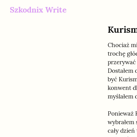
Szkodnix Write
Kurism
Chociaż mi
trochę głó
przerywać 
Dostałem o
być Kurism
konwent dl
myślałem d
Ponieważ K
wybrałem 
cały dzień