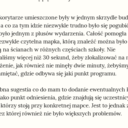
korytarze umieszczone były w jednym skrzydle budy
i, a co za tym idzie niezwykle trudno było się pogubić
yło jednym z plusów wydarzenia. Całość pomogła 
ezwykle czytelna mapka, którą znaleźć można było 
ą na ścianach w różnych częściach szkoły. Nie 
liśmy więcej niż 30 sekund, żeby zlokalizować na 
żenie, jak również nie minęły dwie minuty, żebyśmy 
amiętać, gdzie odbywa się jaki punkt programu.
bna sugestia co do mam to dodanie ewentualnych k
ako punkt odniesienia, gdzie znajdują się uczestnicy
którzy stoją przy konkretnej mapce. Jest to jednak 
bez której również nie było większych problemów.