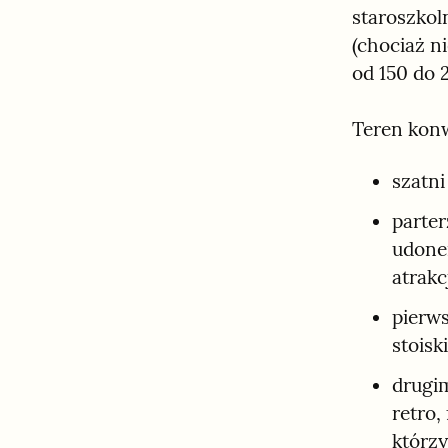
staroszkoln
(chociaż n
od 150 do 
Teren konw
szatni
parter
udone
atrakcj
pierws
stois
drugim
retro,
którzy