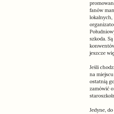
promowano 
fanów mang
lokalnych,
organizato
Południowy
szkoda. Są
konwentów 
jeszcze wię
Jeśli chodz
na miejscu 
ostatnią g
zamówić on
staroszko
Jedyne, do