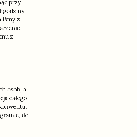
ąć przy 
 godziny 
liśmy z 
arzenie 
mu z 
h osób, a 
cja całego 
konwentu, 
ramie, do 