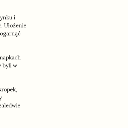
nku i 
. Ułożenie 
ogarnąć 
mapkach 
byli w 
ropek, 
 
zaledwie 