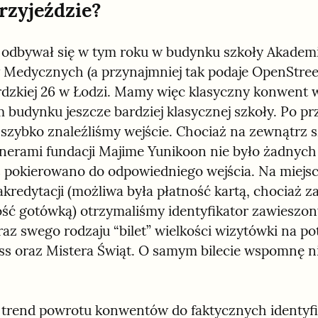
rzyjeździe?
odbywał się w tym roku w budynku szkoły Akademii
Medycznych (a przynajmniej tak podaje OpenStree
rdzkiej 26 w Łodzi. Mamy więc klasyczny konwent w
 budynku jeszcze bardziej klasycznej szkoły. Po prz
 szybko znaleźliśmy wejście. Chociaż na zewnątrz s
nerami fundacji Majime Yunikoon nie było żadnych
 pokierowano do odpowiedniego wejścia. Na miejsc
akredytacji (możliwa była płatność kartą, chociaż za
ość gotówką) otrzymaliśmy identyfikator zawieszony
az swego rodzaju “bilet” wielkości wizytówki na pot
s oraz Mistera Świąt. O samym bilecie wspomnę ni
trend powrotu konwentów do faktycznych identyfik