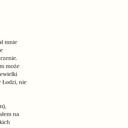
ł mnie 
e 
zenie. 
em może 
wielki 
Łodzi, nie 
), 
łem na 
ich 