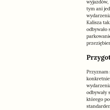
wyjazdów, 
tym ani je
wydarzenia,
Kalisza ta
odbywało s
parkowanie
przeziębie
Przygo
Przyznam s
konkretnie 
wydarzenia
odbywały s
którego po
standardem