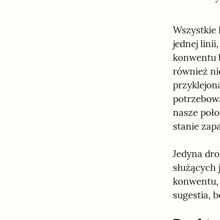
Wszystkie 
jednej lini
konwentu b
również ni
przyklejon
potrzebowa
nasze poło
stanie zap
Jedyna dro
służących j
konwentu, 
sugestia, 