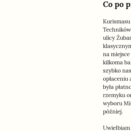
Co po p
Kurismasu 
Techników 
ulicy Żuba
klasycznym
na miejsce
kilkoma ba
szybko nas
opłaceniu 
była płatn
rzemyku or
wyboru Mis
później.
Uwielbiam 