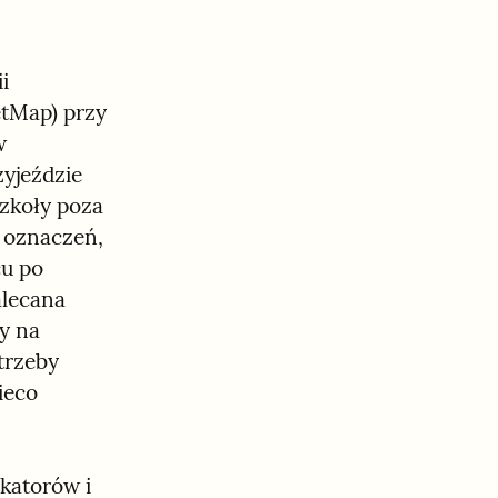
 
tMap) przy 
 
yjeździe 
zkoły poza 
 oznaczeń, 
u po 
lecana 
 na 
rzeby 
eco 
atorów i 