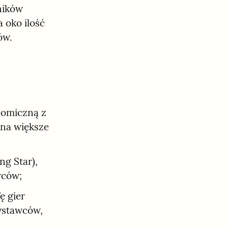
ników 
oko ilość 
ów.
omiczną z 
a większe 
g Star), 
wców;
 gier 
ystawców, 