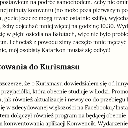
postawiłem na podróż samochodem. Żeby nie omin
dnej minuty konwentu (no może poza pierwszym pół
 gdzie jeszcze mogą trwać ostatnie szlify), wyjecha
k, żeby dojechać mniej więcej na godzinę 10.30. Wyd
ię w głębi osiedla na Bałutach, więc nie było proble
m. I chociaż z powodu zimy zaczęło mnie męczyć 
nie, mój osobisty KatarKon musiał się odbyć!
towania do Kurismasu
zczerze, że o Kurismasu dowiedziałem się od innyc
przyjaciółki, która obecnie studiuje w Łodzi. Promo
, jak również aktualizacje i newsy co do przebiegu 
ię w zdecydowanej większości na Facebooku/Instag
tem dołączył również program na będącej obecnie 
 konwentowania aplikacji Konwencik. Wydarzenie 