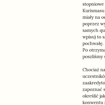
stopniowe 
Kurismasu 
miały na o
poprzez wy
samych que
wpisu) to 
pochwałę.

Po otrzyma
poszliśmy 
Chociaż na
uczestników
zaakredyto
zapoznać s
określić j
konwentu 