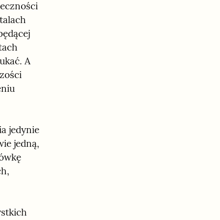
eczności 
alach 
ędącej 
ach 
kać. A 
zości 
niu 
a jedynie 
ie jedną, 
ówkę 
h, 
stkich 