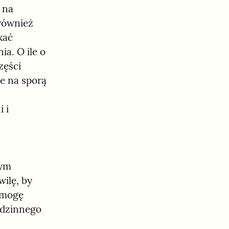
na 
również 
ać 
. O ile o 
ęści 
e na sporą 
i 
 
ym 
ilę, by 
mogę 
odzinnego 