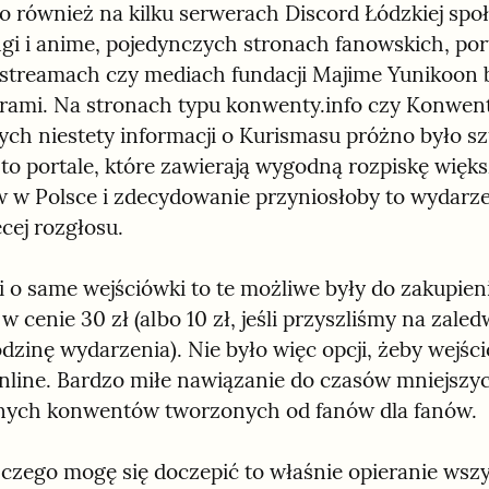
również na kilku serwerach Discord Łódzkiej społ
i i anime, pojedynczych stronach fanowskich, port
 streamach czy mediach fundacji Majime Yunikoon b
rami. Na stronach typu konwenty.info czy Konwent
ch niestety informacji o Kurismasu próżno było szu
 to portale, które zawierają wygodną rozpiskę więks
w Polsce i zdecydowanie przyniosłoby to wydarze
cej rozgłosu.
i o same wejściówki to te możliwe były do zakupieni
w cenie 30 zł (albo 10 zł, jeśli przyszliśmy na zaledw
odzinę wydarzenia). Nie było więc opcji, żeby wejści
line. Bardzo miłe nawiązanie do czasów mniejszyc
lnych konwentów tworzonych od fanów dla fanów.
 czego mogę się doczepić to właśnie opieranie wszy