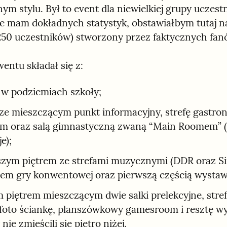
ym stylu. Był to event dla niewielkiej grupy uczest
ie mam dokładnych statystyk, obstawiałbym tutaj na 
250 uczestników) stworzony przez faktycznych fan
entu składał się z:
 w podziemiach szkoły;
ze mieszczącym punkt informacyjny, strefę gastron
m oraz salą gimnastyczną zwaną “Main Roomem” (n
e);
zym piętrem ze strefami muzycznymi (DDR oraz Sin
kiem gry konwentowej oraz pierwszą częścią wysta
 piętrem mieszczącym dwie salki prelekcyjne, strefę
 foto ściankę, planszówkowy gamesroom i resztę w
 nie zmieścili się piętro niżej.