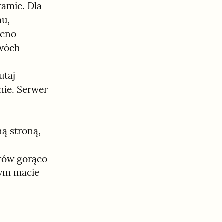
amie. Dla 
u, 
cno 
wóch 
taj 
ie. Serwer 
 stroną, 
rów gorąco 
ym macie 