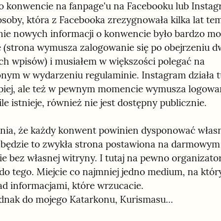
 o konwencie na fanpage'u na Facebooku lub Instagr
osoby, która z Facebooka zrezygnowała kilka lat tem
ie nowych informacji o konwencie było bardzo mo
 (strona wymusza zalogowanie się po obejrzeniu d
h wpisów) i musiałem w większości polegać na 
nym w wydarzeniu regulaminie. Instagram działa tu
epiej, ale też w pewnym momencie wymusza logowan
ile istnieje, również nie jest dostępny publicznie.
nia, że każdy konwent powinien dysponować własną
i będzie to zwykła strona postawiona na darmowym 
e bez własnej witryny. I tutaj na pewno organizato
o tego. Miejcie co najmniej jedno medium, na któr
ad informacjami, które wrzucacie.

nak do mojego Katarkonu, Kurismasu...