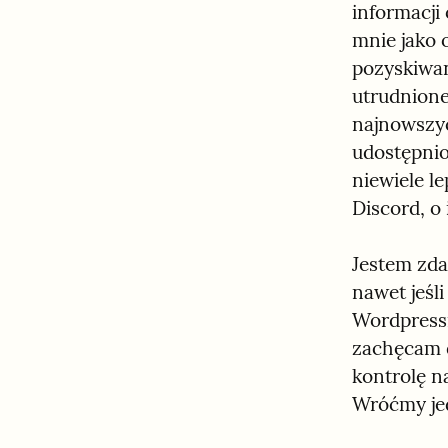
informacji
mnie jako 
pozyskiwan
utrudnione
najnowszyc
udostępnio
niewiele l
Discord, o 
Jestem zda
nawet jeśl
Wordpressi
zachęcam d
kontrolę n
Wróćmy jed